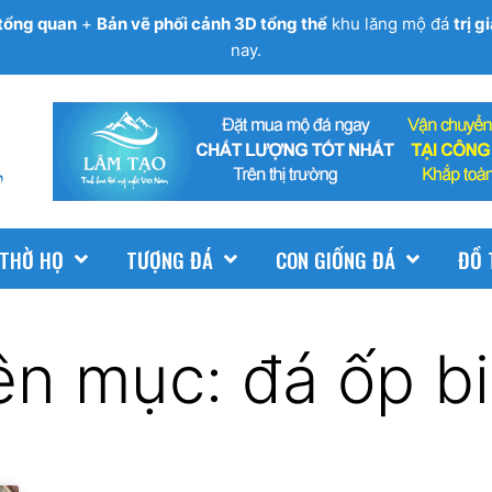
tổng quan
+
Bản vẽ phối cảnh 3D tổng thể
khu lăng mộ đá
trị 
nay.
 THỜ HỌ
TƯỢNG ĐÁ
CON GIỐNG ĐÁ
ĐỒ 
n mục: đá ốp bi