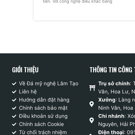
tiền. Với công nghệ điêu khắc bằng
GIỚI THIỆU
THÔNG TIN CÔNG 
Về Đá mỹ nghệ Lâm Tạo
Trụ sở chính
:
Liên hệ
Vân, Hoa Lư, N
Hướng dẫn đặt hàng
Xưởng
: Làng 
Chính sách bảo mật
Ninh Vân, Hoa 
Điều khoản sử dụng
Chi nhánh
: Xó
Chính sách Cookie
Nguyên, Hải P
Từ chối trách nhiệm
Điện thoại
: 09