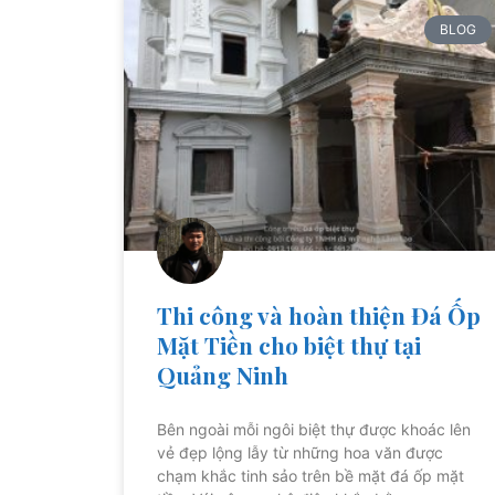
BLOG
Thi công và hoàn thiện Đá Ốp
Mặt Tiền cho biệt thự tại
Quảng Ninh
Bên ngoài mỗi ngôi biệt thự được khoác lên
vẻ đẹp lộng lẫy từ những hoa văn được
chạm khắc tinh sảo trên bề mặt đá ốp mặt