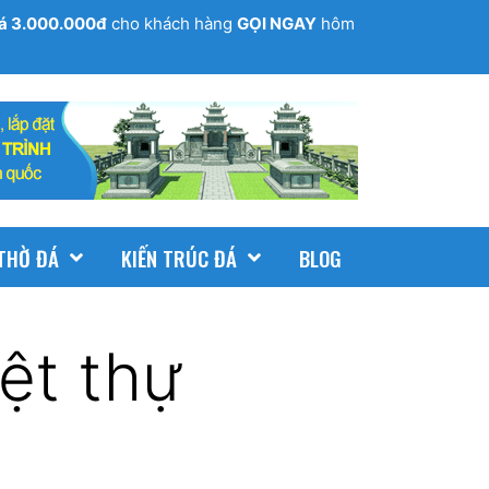
giá 3.000.000đ
cho khách hàng
GỌI NGAY
hôm
THỜ ĐÁ
KIẾN TRÚC ĐÁ
BLOG
ệt thự