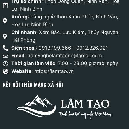
Trụ sở chính
: Thôn Đồng Quan, Ninh Vân, Hoa
Lư, Ninh Bình
Xưởng
: Làng nghề thôn Xuân Phúc, Ninh Vân,
Hoa Lư, Ninh Bình
Chi nhánh
: Xóm Bắc, Lưu Kiếm, Thủy Nguyên,
Hải Phòng
Điện thoại
: 0913.199.666 - 0912.826.021
Email
:
damynghelamtaonb@gmail.com
Thời gian làm việc
: 7.00 - 23.00 giờ mỗi ngày
Website
: https://lamtao.vn
KẾT NỐI TRÊN MẠNG XÃ HỘI