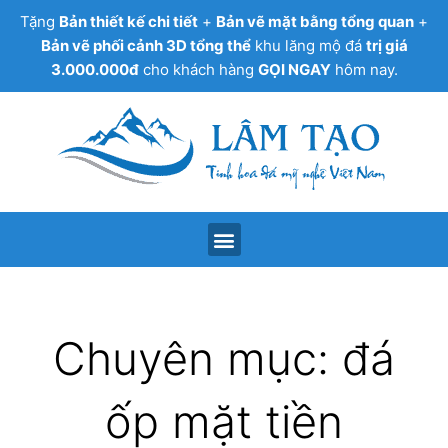
Tặng
Bản thiết kế chi tiết
+
Bản vẽ mặt bằng tổng quan
+
Bản vẽ phối cảnh 3D tổng thể
khu lăng mộ đá
trị giá
3.000.000đ
cho khách hàng
GỌI NGAY
hôm nay.
Chuyên mục: đá
ốp mặt tiền