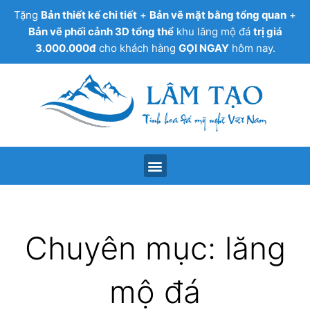
Tặng
Bản thiết kế chi tiết
+
Bản vẽ mặt bằng tổng quan
+
Bản vẽ phối cảnh 3D tổng thể
khu lăng mộ đá
trị giá
3.000.000đ
cho khách hàng
GỌI NGAY
hôm nay.
Chuyên mục: lăng
mộ đá