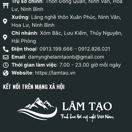
Trụ sở chính
: Thôn Đồng Quan, Ninh Vân, Hoa
Lư, Ninh Bình
Xưởng
: Làng nghề thôn Xuân Phúc, Ninh Vân,
Hoa Lư, Ninh Bình
Chi nhánh
: Xóm Bắc, Lưu Kiếm, Thủy Nguyên,
Hải Phòng
Điện thoại
: 0913.199.666 - 0912.826.021
Email
:
damynghelamtaonb@gmail.com
Thời gian làm việc
: 7.00 - 23.00 giờ mỗi ngày
Website
: https://lamtao.vn
KẾT NỐI TRÊN MẠNG XÃ HỘI