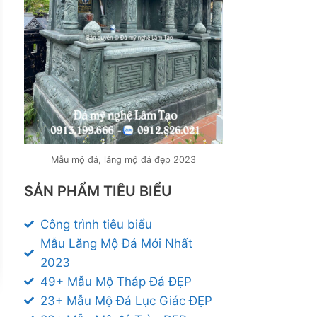
Mẫu mộ đá, lăng mộ đá đẹp 2023
SẢN PHẨM TIÊU BIỂU
Công trình tiêu biểu
Mẫu Lăng Mộ Đá Mới Nhất
2023
49+ Mẫu Mộ Tháp Đá ĐẸP
23+ Mẫu Mộ Đá Lục Giác ĐẸP