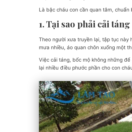
Là bậc cháu con cần quan tâm, chuẩn b
1. Tại sao phải cải tá
Theo người xưa truyền lại, tập tục này
mưa nhiều, áo quan chôn xuống một th
Việc cải táng, bốc mộ không những để 
lại nhiều điều phước phần cho con chá