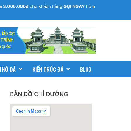
giá 3.000.000đ
cho khách hàng
GỌI NGAY
hôm
THỜ ĐÁ
KIẾN TRÚC ĐÁ
BLOG
BẢN ĐỒ CHỈ ĐƯỜNG