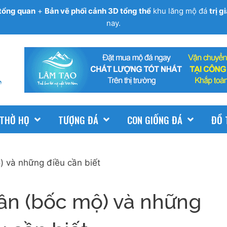
tổng quan
+
Bản vẽ phối cảnh 3D tổng thể
khu lăng mộ đá
trị 
nay.
 THỜ HỌ
TƯỢNG ĐÁ
CON GIỐNG ĐÁ
ĐỒ 
) và những điều cần biết
ần (bốc mộ) và những